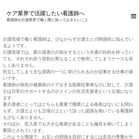
コ
ン
ケア業界で活躍したい看護師へ
テ
看護師が介護業界で働く際に知っておきたいこと
ン
ツ
へ
介護現場で働く看護師は、少なからず介護士との関係性に悩んでい
ス
るようです。
キ
介護現場では、要介護者の介助をするという共通の目的を持ってい
ッ
ても、それぞれ担う役割が異なることで衝突してしまうケースも珍
プ
しくありません。
対立してしまう主な原因の一つに挙げられるのが従事する仕事の違
いです。
看護師が病気や健康面のケアをする医療従事者なのに対して、介護
士は日常のサポートするのがメインの生活支援者という立場になり
ます。
要介護者にとってはどちらも重要で職業による格差はないにも関わ
らず、介護士よりも立場が上という誤った認識を抱いている看護師
も少なくありません。
そのほか、収入面でも大きな格差があることも偏見を抱いてしまう
要因とされています。
このような職場で、お互いの関係を良好にするには意見の尊重が大